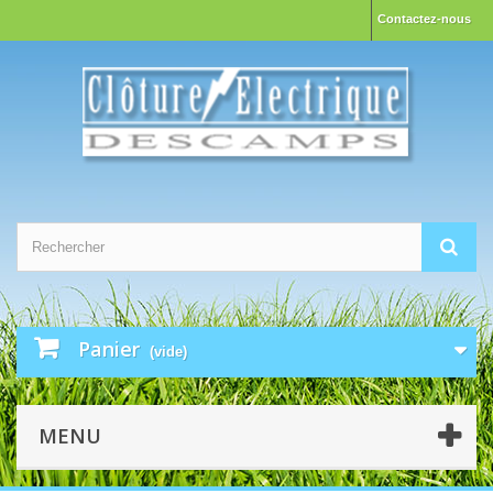
Contactez-nous
Panier
(vide)
MENU