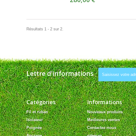
Résultats 1 - 2 sur 2.
Lettre d'informations
Catégories
Informations
Fil et ruban
Nouveaux produits
Isolateur
Meilleures ventes
Poignée
Contactez-nous
Ancrage
sitemap