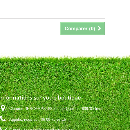
Comparer (
0
)
Informations sur votre boutique
Clotures DESCAMPS, 53 lot. les Queilles, 63670 Orcet
Appelez-nous au :
06 89 75 57 16