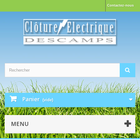
Contactez-nous
Panier
(vide)
MENU