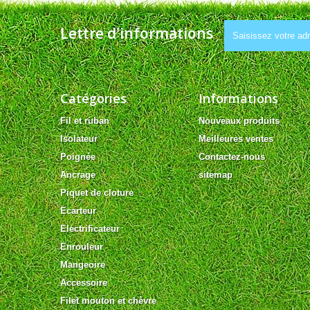
Lettre d'informations
Catégories
Informations
Fil et ruban
Nouveaux produits
Isolateur
Meilleures ventes
Poignée
Contactez-nous
Ancrage
sitemap
Piquet de cloture
Ecarteur
Electrificateur
Enrouleur
Mangeoire
Accessoire
Filet mouton et chèvre