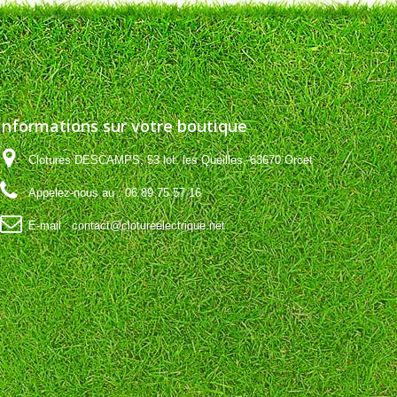
Informations sur votre boutique
Clotures DESCAMPS, 53 lot. les Queilles, 63670 Orcet
Appelez-nous au :
06 89 75 57 16
E-mail :
contact@clotureelectrique.net