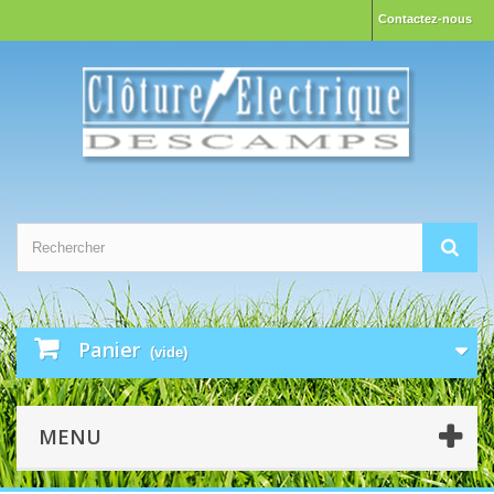
Contactez-nous
Panier
(vide)
MENU