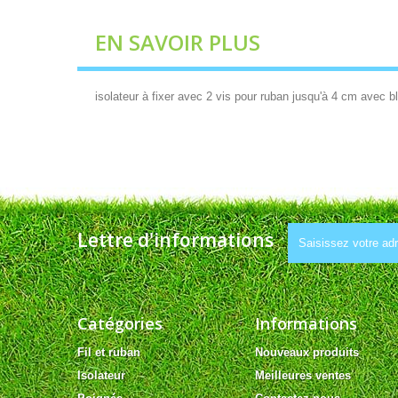
EN SAVOIR PLUS
isolateur à fixer avec 2 vis pour ruban jusqu'à 4 cm avec 
Lettre d'informations
Catégories
Informations
Fil et ruban
Nouveaux produits
Isolateur
Meilleures ventes