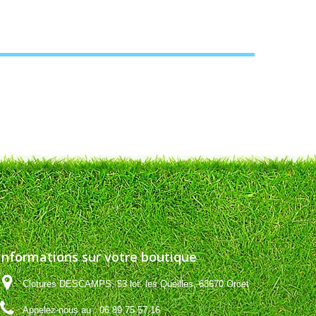
Informations sur votre boutique
Clotures DESCAMPS, 53 lot. les Queilles, 63670 Orcet
Appelez-nous au :
06 89 75 57 16