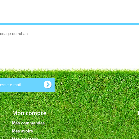
blocage du ruban
Mon compte
Mes commandes
Mes avoirs