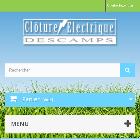
Contactez-nous
Panier
(vide)
MENU